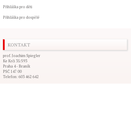
Přihláška pro děti
Přihláška pro dospělé
KONTAKT
prof. Joachim Spiegler
Ke Krči 35/593
Praha 4 - Braník
PSČ 147 00
Telefon: 603 462 642
© 2026
Ju-Jitsu.cz
Powered by
WordPress
| Theme Designed by:
Wp Themes
| Thanks to
freewpthemesblog.com
,
wp4themes
and
wpthemely