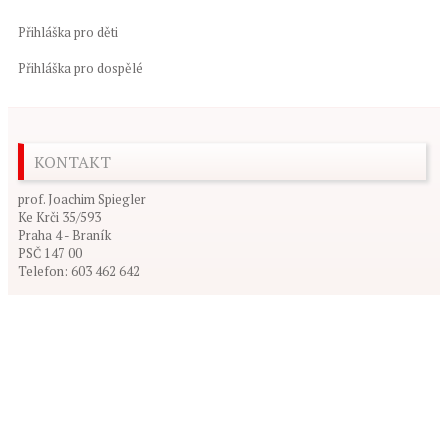
Přihláška pro děti
Přihláška pro dospělé
KONTAKT
prof. Joachim Spiegler
Ke Krči 35/593
Praha 4 - Braník
PSČ 147 00
Telefon: 603 462 642
© 2026
Ju-Jitsu.cz
Powered by
WordPress
| Theme Designed by:
Free Themes
| Thanks to
FWTB
,
WP3THEMES
and
Magazine WordPress Themes