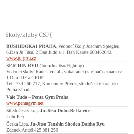
.
Školy/kluby ČSFJJ
BUSHIDOKAI-PRAHA
, vedoucí školy Joachim Spiegler,
6.Dan Ju-Jitsu, 2 Dan Judo a 1. Dan Karate 603462642.
www.ju-jitsu.cz
SEICHIN RYU
(Judo/Ju-Jitsu/Fighting)
Vedoucí školy: Radek Vokál - vokalradek(zav!náč)seznam.cz
1.Dan IJJF a CFJJF
Tel.: 739 260 717, Kamennný Přívoz, středočeský kraj, okr.
Praha západ.
Vale Tudo – Penta Gym Praha
www.pentagym.net
Středočeský kraj:
Ju-Jitsu Dolní-Beřkovice
Lohr Petr
Česká Lípa,
Ju-Jitsu Tenshin Shoden Daitho Ryu
Zdenek Antoš 425 881 256