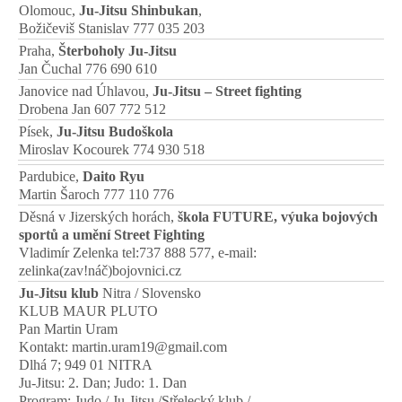
Olomouc,
Ju-Jitsu Shinbukan
,
Božičeviš Stanislav 777 035 203
Praha,
Šterboholy Ju-Jitsu
Jan Čuchal 776 690 610
Janovice nad Úhlavou,
Ju-Jitsu – Street fighting
Drobena Jan 607 772 512
Písek,
Ju-Jitsu Budoškola
Miroslav Kocourek 774 930 518
Pardubice,
Daito Ryu
Martin Šaroch 777 110 776
Děsná v Jizerských horách,
škola FUTURE, výuka bojových
sportů a umění Street Fighting
Vladimír Zelenka tel:737 888 577, e-mail:
zelinka(zav!náč)bojovnici.cz
Ju-Jitsu klub
Nitra / Slovensko
KLUB MAUR PLUTO
Pan Martin Uram
Kontakt: martin.uram19@gmail.com
Dlhá 7; 949 01 NITRA
Ju-Jitsu: 2. Dan; Judo: 1. Dan
Program: Judo / Ju-Jitsu /Střelecký klub /