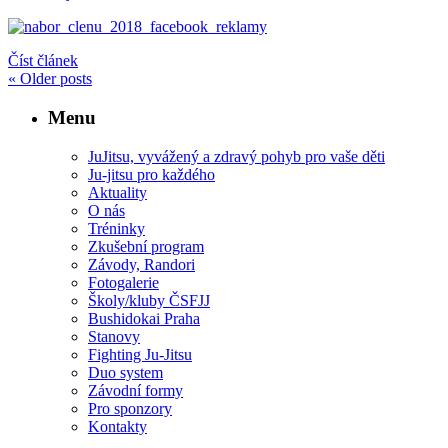
Číst článek
«
Older posts
Menu
JuJitsu, vyvážený a zdravý pohyb pro vaše děti
Ju-jitsu pro každého
Aktuality
O nás
Tréninky
Zkušební program
Závody, Randori
Fotogalerie
Školy/kluby ČSFJJ
Bushidokai Praha
Stanovy
Fighting Ju-Jitsu
Duo system
Závodní formy
Pro sponzory
Kontakty