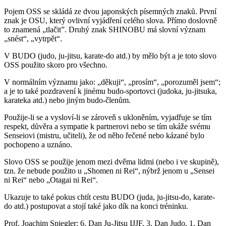
Pojem OSS se skládá ze dvou japonských písemných znaků. První
znak je OSU, který ovlivní vyjádření celého slova. Přímo doslovně
to znamená „tlačit”. Druhý znak SHINOBU má slovní význam
„snést“, „vytrpět“.
V BUDO (judo, ju-jitsu, karate-do atd.) by mělo být a je toto slovo
OSS použito skoro pro všechno.
V normálním významu jako: „děkuji“, „prosím“, „porozuměl jsem“;
a je to také pozdravení k jinému budo-sportovci (judoka, ju-jitsuka,
karateka atd.) nebo jiným budo-členům.
Použije-li se a vysloví-li se zároveň s ukloněním, vyjadřuje se tím
respekt, důvěra a sympatie k partnerovi nebo se tím ukáže svému
Senseiovi (mistru, učiteli), že od něho řečené nebo kázané bylo
pochopeno a uznáno.
Slovo OSS se použije jenom mezi dvěma lidmi (nebo i ve skupině),
tzn. že nebude použito u „Shomen ni Rei“, nýbrž jenom u „Sensei
ni Rei“ nebo „Otagai ni Rei“.
Ukazuje to také pokus chtít cestu BUDO (juda, ju-jitsu-do, karate-
do atd.) postupovat a stojí také jako dík na konci tréninku.
Prof. Joachim Spiegler: 6. Dan Ju-Jitsu IJJF, 3. Dan Judo, 1. Dan