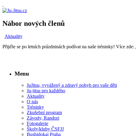
.
Nábor nových členů
Aktuality
Přijďte se po letních prázdninách podívat na naše tréninky! Více zde:
Menu
JuJitsu, vyvážený a zdravý pohyb pro vaše děti
Ju-jitsu pro každého
Aktuality
O nás
Tréninky
Zkušební program
Závody, Randori
Fotogalerie
Školy/kluby ČSFJJ
Bushidokai Praha